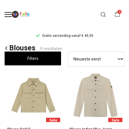
0
Gratis verzending vanaf € 49,95
Blouses
Blouses
9 resultaten
-
Filters
FiaLia
Kinderkleding
Sale
Sale