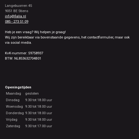
Langebuorren 45
9051 BE Stiens
info@fialia.nl
085 - 273 51 09
Heb je een vraag? Wij helpen je graag!
Wij zijn bereikbaar via bovenstaande gegevens, het contactformulier, maar ook
via social media.
KvK-nummer: 59758937
BTW: NL853632704B01
Openingstijden
Maandag
gesloten
Dinsdag
9.30 tot 18.00 uur
Woensdag
9.30 tot 18.00 uur
Donderdag
9.30 tot 18.00 uur
Vrijdag
9.30 tot 18.00 uur
Zaterdag
9.30 tot 17.00 uur