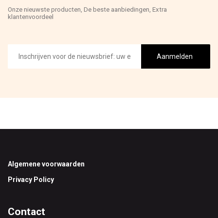
Onze nieuwste producten, De beste aanbiedingen, Extra
klantenvoordeel
E-
mailadres
Aanmelden
Footer
Algemene voorwaarden
Privacy Policy
Contact