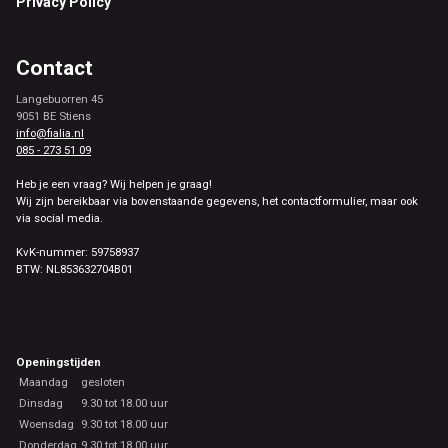
Privacy Policy
Contact
Langebuorren 45
9051 BE Stiens
info@fialia.nl
085 - 273 51 09
Heb je een vraag? Wij helpen je graag!
Wij zijn bereikbaar via bovenstaande gegevens, het contactformulier, maar ook
via social media.
KvK-nummer: 59758937
BTW: NL853632704B01
Openingstijden
Maandag
gesloten
Dinsdag
9.30 tot 18.00 uur
Woensdag
9.30 tot 18.00 uur
Donderdag
9.30 tot 18.00 uur