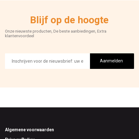
Blijf op de hoogte
Onze nieuwste producten, De beste aanbiedingen, Extra
klantenvoordeel
E-
mailadres
Aanmelden
Footer
Algemene voorwaarden