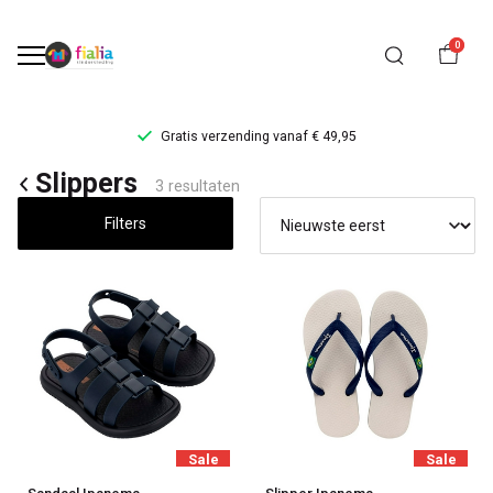
0
Gratis verzending vanaf € 49,95
Slippers
Slippers
3 resultaten
-
Filters
FiaLia
Kinderkleding
Sale
Sale