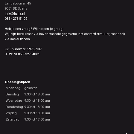
Langebuorren 45
9051 BE Stiens
info@fialia.nl
085 - 273 51 09
Heb je een vraag? Wij helpen je graag!
Wij zijn bereikbaar via bovenstaande gegevens, het contactformulier, maar ook
via social media.
KvK-nummer: 59758937
BTW: NL853632704B01
Openingstijden
Maandag
gesloten
Dinsdag
9.30 tot 18.00 uur
Woensdag
9.30 tot 18.00 uur
Donderdag
9.30 tot 18.00 uur
Vrijdag
9.30 tot 18.00 uur
Zaterdag
9.30 tot 17.00 uur