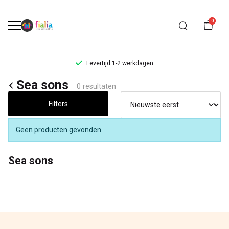
0
Levertijd 1-2 werkdagen
Sea
Sea sons
0 resultaten
sons
Filters
-
Geen producten gevonden
FiaLia
Sea sons
Kinderkleding