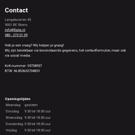
Contact
Langebuorren 45
9051 BE Stiens
info@fialia.nl
085 - 273 51 09
Heb je een vraag? Wij helpen je graag!
Wij zijn bereikbaar via bovenstaande gegevens, het contactformulier, maar ook
via social media.
KvK-nummer: 59758937
BTW: NL853632704B01
Openingstijden
Maandag
gesloten
Dinsdag
9.30 tot 18.00 uur
Woensdag
9.30 tot 18.00 uur
Donderdag
9.30 tot 18.00 uur
Vrijdag
9.30 tot 18.00 uur