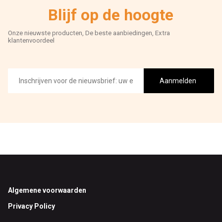
Blijf op de hoogte
Onze nieuwste producten, De beste aanbiedingen, Extra
klantenvoordeel
E-
mailadres
Aanmelden
Footer
Algemene voorwaarden
Privacy Policy