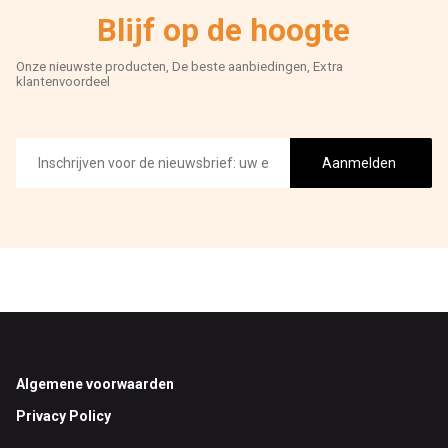
Blijf op de hoogte
Onze nieuwste producten, De beste aanbiedingen, Extra
klantenvoordeel
E-
mailadres
Aanmelden
Footer
Algemene voorwaarden
Privacy Policy