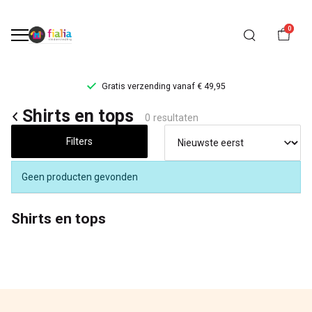
0
Gratis verzending vanaf € 49,95
Shirts
Shirts en tops
0 resultaten
en
Filters
tops
Geen producten gevonden
-
Shirts en tops
FiaLia
Kinderkleding