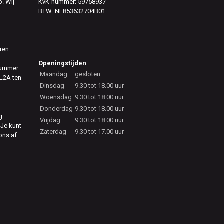
. Wij
KvK-nummer: 59758937
BTW: NL853632704B01
eren
Openingstijden
nummer:
Maandag
gesloten
L2A ten
Dinsdag
9.30 tot 18.00 uur
Woensdag
9.30 tot 18.00 uur
Donderdag
9.30 tot 18.00 uur
g
Vrijdag
9.30 tot 18.00 uur
 Je kunt
Zaterdag
9.30 tot 17.00 uur
 ons af