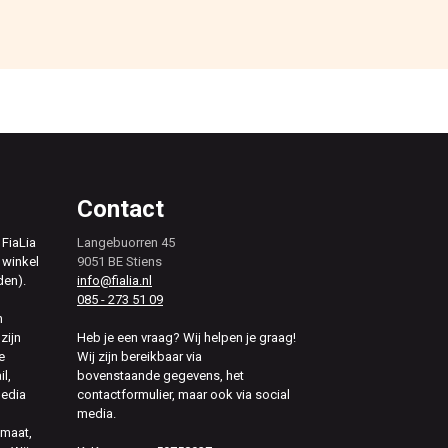
Contact
 FiaLia
Langebuorren 45
 winkel
9051 BE Stiens
den).
info@fialia.nl
085 - 273 51 09
n
zijn
Heb je een vraag? Wij helpen je graag!
e
Wij zijn bereikbaar via
il,
bovenstaande gegevens, het
media
contactformulier, maar ook via social
media.
 maat,