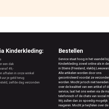
a Kinderkleding:
Bestellen
Service staat hoog in het vaandel bij
s
Kinderkleding zowel online als in de
er een dak
in Stiens (Friesland, vlakbij Leeuwar
vanaf 49,-
Alle artikelen worden door ons
en afhalen in onze winkel
gecontroleerd voordat ze verzonde
 uur je geld terug
worden. Mocht je toch niet tevreden 
esteld, zelfde dag verzonden
over de kwaliteit van een artikel of d
service, laat het ons weten via de ma
telefonisch of de chats van social 
Wij zullen dan zo spoedig mogelijk
reageren. Mocht je twijfelen over de