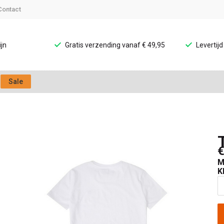
Contact
jn
Gratis verzending vanaf € 49,95
Levertij
Sale
€
M
K