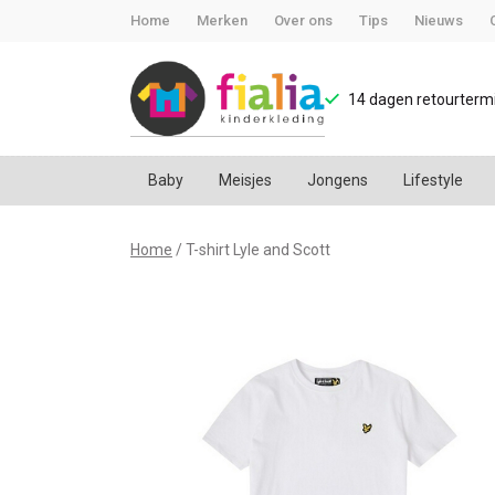
Home
Merken
Over ons
Tips
Nieuws
14 dagen retourtermi
Baby
Meisjes
Jongens
Lifestyle
T-
Home
T-shirt Lyle and Scott
shirt
Lyle
and
Scott