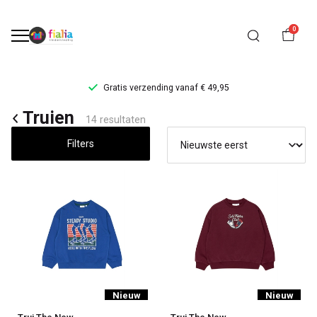
0
Gratis verzending vanaf € 49,95
Truien
Truien
14 resultaten
-
Filters
FiaLia
Kinderkleding
Nieuw
Nieuw