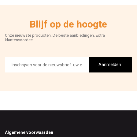
Blijf op de hoogte
Onze nieuwste producten, De beste aanbiedingen, Extra
klantenvoordeel
E-
mailadres
Aanmelden
Footer
Algemene voorwaarden