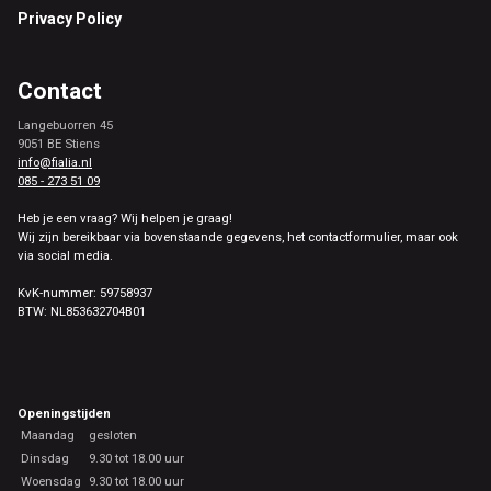
Privacy Policy
Contact
Langebuorren 45
9051 BE Stiens
info@fialia.nl
085 - 273 51 09
Heb je een vraag? Wij helpen je graag!
Wij zijn bereikbaar via bovenstaande gegevens, het contactformulier, maar ook
via social media.
KvK-nummer: 59758937
BTW: NL853632704B01
Openingstijden
Maandag
gesloten
Dinsdag
9.30 tot 18.00 uur
Woensdag
9.30 tot 18.00 uur