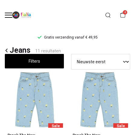
0
Gratis verzending vanaf € 49,95
Jeans
Jeans
11 resultaten
-
Filters
FiaLia
Kinderkleding
Sale
Sale