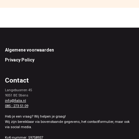
Footer
Algemene voorwaarden
Privacy Policy
Contact
Langebuorren 45
9051 BE Stiens
info@fialia.nl
085 - 273 51 09
Heb je een vraag? Wij helpen je graag!
Wij zijn bereikbaar via bovenstaande gegevens, het contactformulier, maar ook
via social media.
KvK-nummer: 59758937