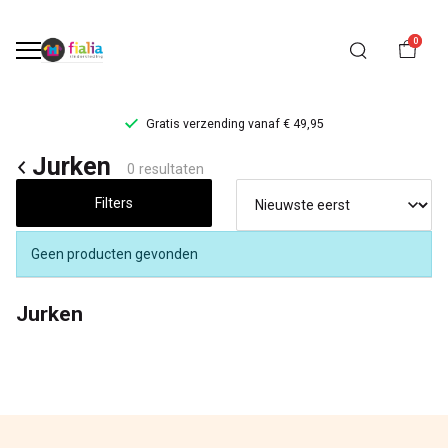
0
Gratis verzending vanaf € 49,95
Jurken
Jurken
0 resultaten
-
Filters
FiaLia
Geen producten gevonden
Kinderkleding
Jurken