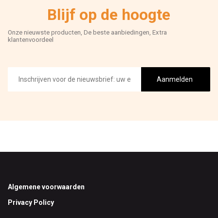
Blijf op de hoogte
Onze nieuwste producten, De beste aanbiedingen, Extra
klantenvoordeel
E-
mailadres
Aanmelden
Footer
Algemene voorwaarden
Privacy Policy