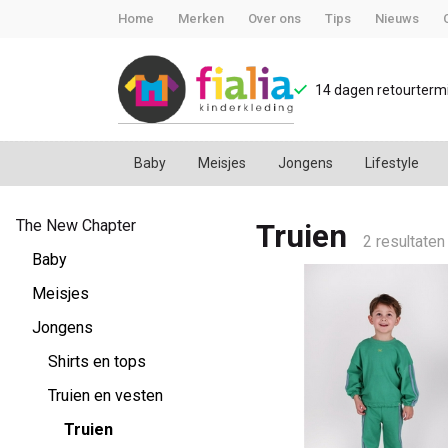
Home
Merken
Over ons
Tips
Nieuws
14 dagen retourtermi
Baby
Meisjes
Jongens
Lifestyle
Truien
The New Chapter
Truien
-
2 resultaten
Baby
FiaLia
Meisjes
Jongens
Kinderkleding
Shirts en tops
Truien en vesten
Truien