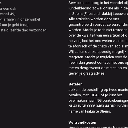
Service staat hoog in het vaandel bij
s
Kinderkleding zowel online als in de
er een dak
in Stiens (Friesland, vlakbij Leeuwar
vanaf 49,-
Alle artikelen worden door ons
en afhalen in onze winkel
gecontroleerd voordat ze verzonde
 uur je geld terug
worden. Mocht je toch niet tevreden 
esteld, zelfde dag verzonden
over de kwaliteit van een artikel of d
service, laat het ons weten via de ma
telefonisch of de chats van social 
Wij zullen dan zo spoedig mogelijk
reageren. Mocht je twijfelen over de
neem dan gerust contact met ons op
meten desgewenst de maten op en
geven je graag advies.
Betalen
Je kunt de bestelling op twee mani
betalen, met iDEAL of je kunt het
overmaken naar ING bankrekening
NL43 INGB 0006 3463 44 BIC: INGBN
name van FiaLia te Stiens.
Verzendkosten
Voor het verzenden van de bestellin