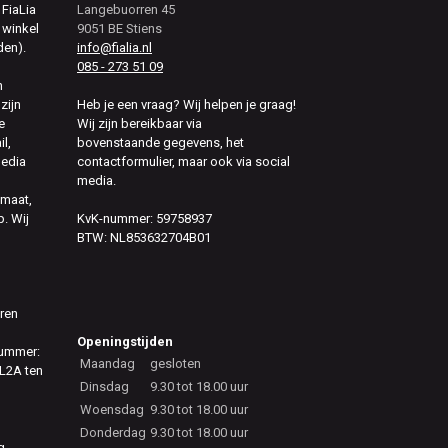
 FiaLia
Langebuorren 45
 winkel
9051 BE Stiens
den).
info@fialia.nl
085 - 273 51 09
n
zijn
Heb je een vraag? Wij helpen je graag!
e
Wij zijn bereikbaar via
il,
bovenstaande gegevens, het
media
contactformulier, maar ook via social
media.
 maat,
. Wij
KvK-nummer: 59758937
BTW: NL853632704B01
eren
Openingstijden
nummer:
Maandag
gesloten
L2A ten
Dinsdag
9.30 tot 18.00 uur
Woensdag
9.30 tot 18.00 uur
Donderdag
9.30 tot 18.00 uur
g