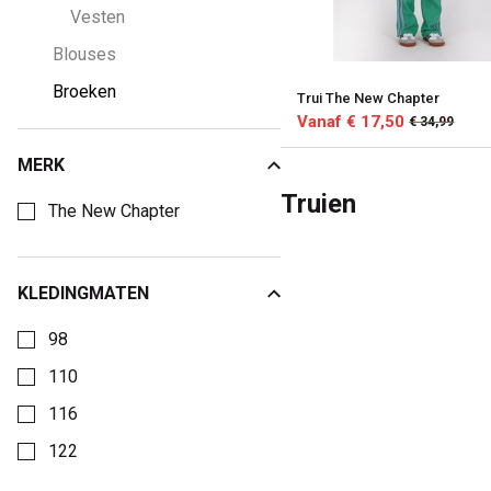
Vesten
Blouses
Broeken
Trui The New Chapter
Vanaf € 17,50
€ 34,99
MERK
Kies een Merk om op te filteren
Truien
The New Chapter
KLEDINGMATEN
Kies een Kledingmaten om op te filteren
98
110
116
122