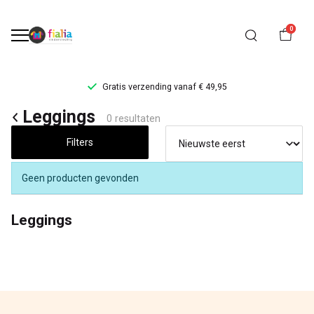
0
Gratis verzending vanaf € 49,95
Leggings
Leggings
0 resultaten
-
Filters
FiaLia
Geen producten gevonden
Kinderkleding
Leggings