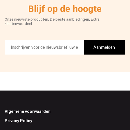
Blijf op de hoogte
Onze nieuwste producten, De beste aanbiedingen, Extra
klantenvoordeel
E-
mailadres
Aanmelden
Footer
Algemene voorwaarden
Privacy Policy