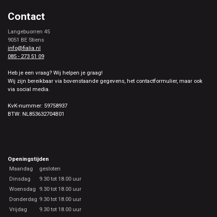
Contact
Langebuorren 45
9051 BE Stiens
info@fialia.nl
085 - 273 51 09
Heb je een vraag? Wij helpen je graag!
Wij zijn bereikbaar via bovenstaande gegevens, het contactformulier, maar ook
via social media.
KvK-nummer: 59758937
BTW: NL853632704B01
Openingstijden
Maandag
gesloten
Dinsdag
9.30 tot 18.00 uur
Woensdag
9.30 tot 18.00 uur
Donderdag
9.30 tot 18.00 uur
Vrijdag
9.30 tot 18.00 uur