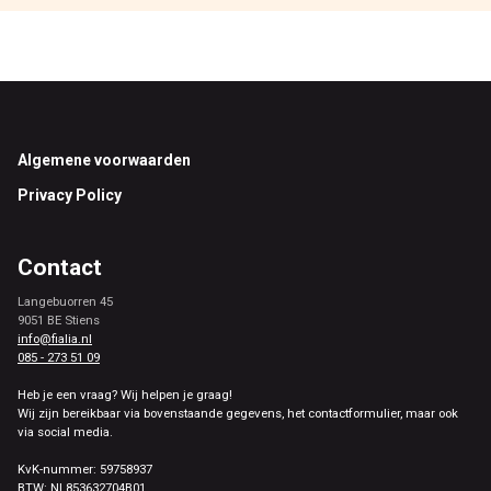
Footer
Algemene voorwaarden
Privacy Policy
Contact
Langebuorren 45
9051 BE Stiens
info@fialia.nl
085 - 273 51 09
Heb je een vraag? Wij helpen je graag!
Wij zijn bereikbaar via bovenstaande gegevens, het contactformulier, maar ook
via social media.
KvK-nummer: 59758937
BTW: NL853632704B01