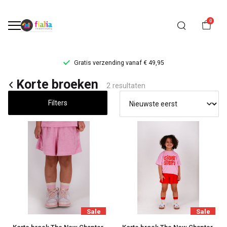
0
Gratis verzending vanaf € 49,95
Korte
Korte broeken
2 resultaten
broeken
Filters
-
FiaLia
Kinderkleding
Sale
Sale