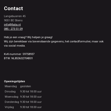
Contact
Langebuorren 45
9051 BE Stiens
info@fialia.nl
085 - 273 51 09
Heb je een vraag? Wij helpen je graag!
Wij zijn bereikbaar via bovenstaande gegevens, het contactformulier, maar ook
via social media.
KvK-nummer: 59758937
BTW: NL853632704B01
Openingstijden
Maandag
gesloten
Dinsdag
9.30 tot 18.00 uur
Woensdag
9.30 tot 18.00 uur
Donderdag
9.30 tot 18.00 uur
Vrijdag
9.30 tot 18.00 uur