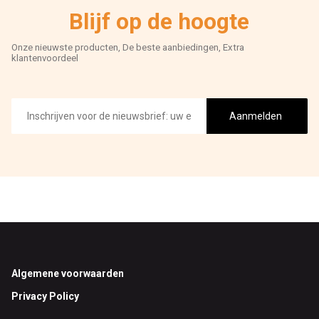
Blijf op de hoogte
Onze nieuwste producten, De beste aanbiedingen, Extra
klantenvoordeel
E-
mailadres
Aanmelden
Footer
Algemene voorwaarden
Privacy Policy