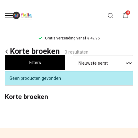
0
Gratis verzending vanaf € 49,95
Korte
Korte broeken
0 resultaten
broeken
Filters
-
Geen producten gevonden
FiaLia
Korte broeken
Kinderkleding