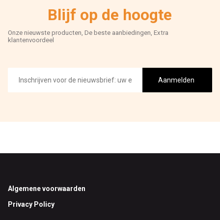
Blijf op de hoogte
Onze nieuwste producten, De beste aanbiedingen, Extra
klantenvoordeel
E-
mailadres
Aanmelden
Footer
Algemene voorwaarden
Privacy Policy