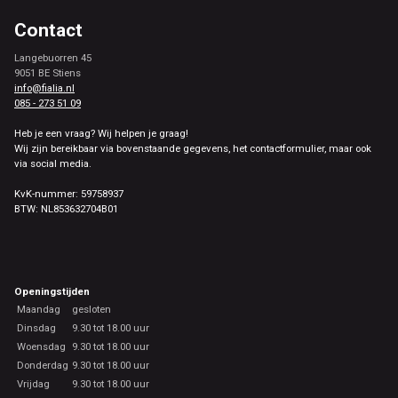
Contact
Langebuorren 45
9051 BE Stiens
info@fialia.nl
085 - 273 51 09
Heb je een vraag? Wij helpen je graag!
Wij zijn bereikbaar via bovenstaande gegevens, het contactformulier, maar ook
via social media.
KvK-nummer: 59758937
BTW: NL853632704B01
Openingstijden
Maandag
gesloten
Dinsdag
9.30 tot 18.00 uur
Woensdag
9.30 tot 18.00 uur
Donderdag
9.30 tot 18.00 uur
Vrijdag
9.30 tot 18.00 uur