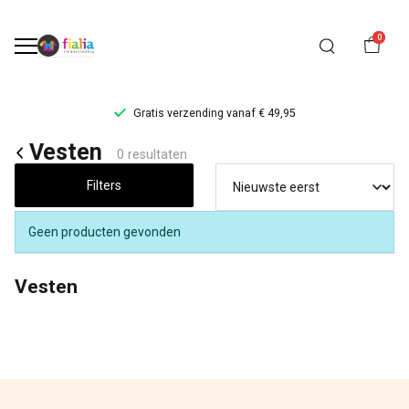
0
Gratis verzending vanaf € 49,95
Vesten
Vesten
0 resultaten
-
Filters
FiaLia
Geen producten gevonden
Kinderkleding
Vesten