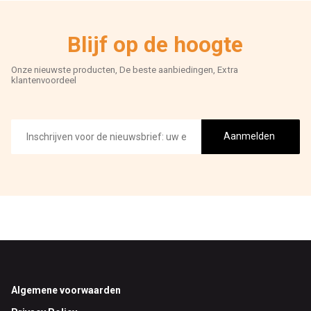
Blijf op de hoogte
Onze nieuwste producten, De beste aanbiedingen, Extra
klantenvoordeel
E-
mailadres
Aanmelden
Footer
Algemene voorwaarden