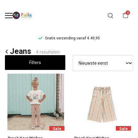
0
Gratis verzending vanaf € 49,95
Jeans
Jeans
4 resultaten
-
Filters
FiaLia
Kinderkleding
Sale
Sale