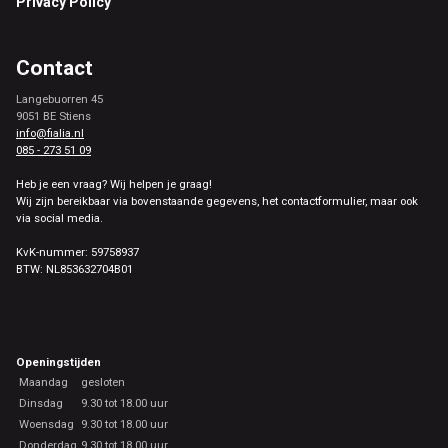
Privacy Policy
Contact
Langebuorren 45
9051 BE Stiens
info@fialia.nl
085 - 273 51 09
Heb je een vraag? Wij helpen je graag!
Wij zijn bereikbaar via bovenstaande gegevens, het contactformulier, maar ook
via social media.
KvK-nummer: 59758937
BTW: NL853632704B01
Openingstijden
Maandag
gesloten
Dinsdag
9.30 tot 18.00 uur
Woensdag
9.30 tot 18.00 uur
Donderdag
9.30 tot 18.00 uur